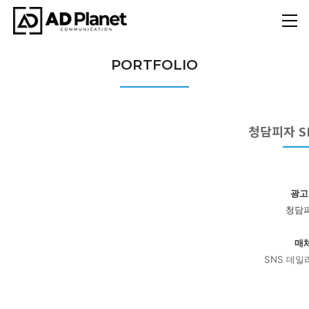
PORTFOLIO
청담피자 S
광고
청담
매
SNS 데일